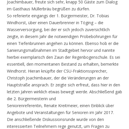
Joachimbauer, freute sich sehr, knapp 50 Gäste zum Dialog
im Gasthaus Müllerbräu begrüßen zu dürfen.
So referierte eingangs der 1. Bürgermeister, Dr. Tobias
Windhorst, über einen Dauerbrenner in Töging – die
Wasserversorgung, bei der er sich jedoch zuversichtlich
zeigte, in diesem J
ahr die notwendigen Probebohrungen für
einen Tiefenbrunnen angehen zu können. Ebenso hob er die
Sanierungsmaßnahmen im Stadtgebiet hervor und nannte
hierbei exemplarisch den Zaun der Regenbogenschule. Es sei
essentiell, den momentanen Bestand zu erhalten, bemerkte
Windhorst. Hieran knüpfte der CSU-Fraktionssprecher,
Christoph Joachimbauer, der die Veränderungen an der
Hauptstraße ansprach. Er zeigte sich erfreut, dass hier in den
letzten Jahren wirklich etwas bewegt werde. Abschließend gab
die 2. Bürgermeisterin und
Seniorenreferentin, Renate Kreitmeier, einen Einblick über
Angebote und Veranstaltungen für Senioren im Jahr 2017.
Die anschließende Diskussionsrunde wurde von den
interessierten Teilnehmern rege genutzt, um Fragen zu