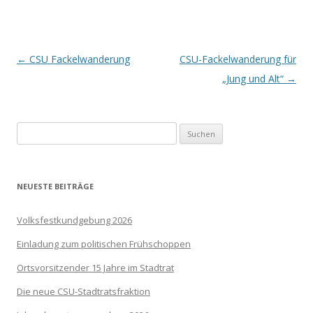
Beitrags-
←
CSU Fackelwanderung
CSU-Fackelwanderung für
Navigation
„Jung und Alt“
→
Suchen
nach:
NEUESTE BEITRÄGE
Volksfestkundgebung 2026
Einladung zum politischen Frühschoppen
Ortsvorsitzender 15 Jahre im Stadtrat
Die neue CSU-Stadtratsfraktion