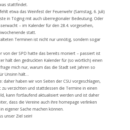
as stattfindet.
 fehlt etwa das Weinfest der Feuerwehr (Samstag, 6. Juli)
este in Töging mit auch überregionaler Bedeutung. Oder
serwacht – im Kalender für den 28.4. vorgesehen,
aiwochenende statt.
eralteten Terminen ist nicht nur unnötig, sondern sogar
er von der SPD hatte das bereits moniert – passiert ist
ter hält den gedruckten Kalender für (so wörtlich) einen
 frage mich nur, warum das die Stadt seit Jahren so
ür Unsinn hält…
e: daher haben wir von Seiten der CSU vorgeschlagen,
 zu verzichten und stattdessen die Termine in einen
ld, kann fortlaufend aktualisiert werden und ist daher
weiter, dass die Vereine auch ihre homepage verlinken
 in eigener Sache machen können.
 unser Ziel sein!