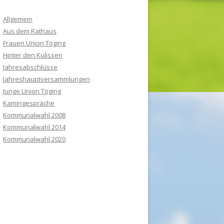
Allgemein
Aus dem Rathaus
Frauen Union Töging
Hinter den Kulissen
Jahresabschlüsse
Jahreshauptversammlungen
Junge Union Töging
Kamingespräche
Kommunalwahl 2008
Kommunalwahl 2014
Kommunalwahl 2020