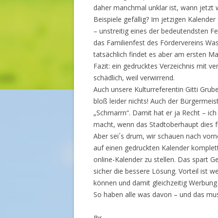
daher manchmal unklar ist, wann jetzt w
Beispiele gefällig? Im jetzigen Kalender
– unstreitig eines der bedeutendsten F
das Familienfest des Fördervereins Was
tatsächlich findet es aber am ersten M
Fazit: ein gedrucktes Verzeichnis mit v
schädlich, weil verwirrend.
Auch unsere Kulturreferentin Gitti Grub
bloß leider nichts! Auch der Bürgermeis
„Schmarrn“. Damit hat er ja Recht – ich
macht, wenn das Stadtoberhaupt dies f
Aber sei´s drum, wir schauen nach vorn
auf einen gedruckten Kalender komplett
online-Kalender zu stellen. Das spart Ge
sicher die bessere Lösung. Vorteil ist 
können und damit gleichzeitig Werbung
So haben alle was davon – und das muss
Ihr