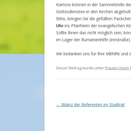
Kartons können in der Sammelstelle de
Gottesdiensten in den Kirchen abgehol
Bitte, bringen Sie die gefüllten Päckch
Uhr
ins Pfarrheim der evangelischen Kir
Sollte Ihnen das nicht möglich sein, kö
im Lager der Rumänienhilfe (Innstraße)
Wir bedanken uns für Ihre Mithilfe und s
Dieser Beitrag wurde unter
Frauen Union 
Beitrags-
←
Bilanz der Referenten im Stadtrat
Navigation