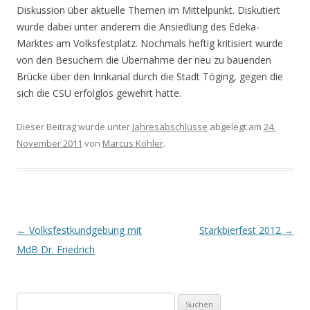
Diskussion über aktuelle Themen im Mittelpunkt. Diskutiert
wurde dabei unter anderem die Ansiedlung des Edeka-
Marktes am Volksfestplatz. Nochmals heftig kritisiert wurde
von den Besuchern die Übernahme der neu zu bauenden
Brücke über den Innkanal durch die Stadt Töging, gegen die
sich die CSU erfolglos gewehrt hatte.
Dieser Beitrag wurde unter
Jahresabschlüsse
abgelegt am
24.
November 2011
von
Marcus Köhler
.
Beitrags-
←
Volksfestkundgebung mit
Starkbierfest 2012
→
Navigation
MdB Dr. Friedrich
Suchen