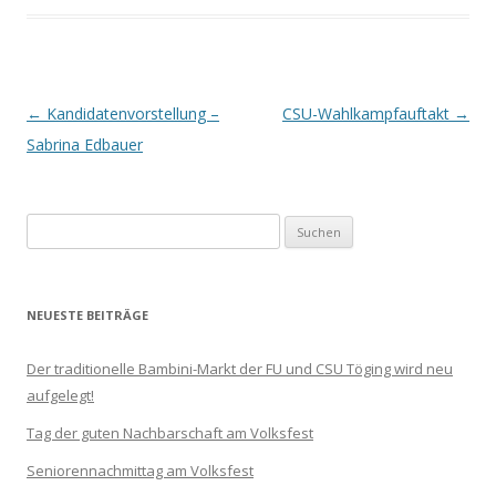
Beitrags-
←
Kandidatenvorstellung –
CSU-Wahlkampfauftakt
→
Navigation
Sabrina Edbauer
Suchen
nach:
NEUESTE BEITRÄGE
Der traditionelle Bambini-Markt der FU und CSU Töging wird neu
aufgelegt!
Tag der guten Nachbarschaft am Volksfest
Seniorennachmittag am Volksfest