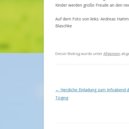
Kinder werden große Freude an den neu
Auf dem Foto von links: Andreas Hartma
Blaschke
Dieser Beitrag wurde unter
Allgemein
abge
Beitrags-
←
Herzliche Einladung zum Infoabend 
Navigation
Töging