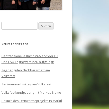
Suchen
nach:
NEUESTE BEITRÄGE
Der traditionelle Bambini-Markt der FU
und CSU Töging wird neu aufgelegt!
Tag der guten Nachbarschaft am
Volksfest
Seniorennachmittag am Volksfest
Volksfestkundgebung mit Markus Blume
Besuch des Fernwärmeprojekts in Marktl