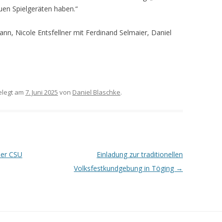
en Spielgeräten haben.“
nn, Nicole Entsfellner mit Ferdinand Selmaier, Daniel
legt am
7. Juni 2025
von
Daniel Blaschke
.
der CSU
Einladung zur traditionellen
Volksfestkundgebung in Töging
→