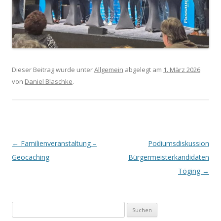
Dieser Beitrag wurde unter
Allgemein
abgelegt am
1. März 2026
von
Daniel Blaschke
.
Beitrags-
←
Familienveranstaltung –
Podiumsdiskussion
Navigation
Geocaching
Bürgermeisterkandidaten
Töging
→
Suchen
nach: