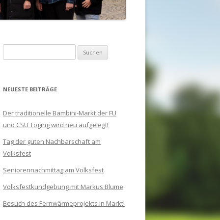
Suchen
nach:
NEUESTE BEITRÄGE
Der traditionelle Bambini-Markt der FU
und CSU Töging wird neu aufgelegt!
Tag der guten Nachbarschaft am
Volksfest
Seniorennachmittag am Volksfest
Volksfestkundgebung mit Markus Blume
Besuch des Fernwärmeprojekts in Marktl