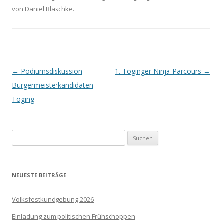
von
Daniel Blaschke
.
Beitrags-
←
Podiumsdiskussion
1. Töginger Ninja-Parcours
→
Navigation
Bürgermeisterkandidaten
Töging
Suchen
nach:
NEUESTE BEITRÄGE
Volksfestkundgebung 2026
Einladung zum politischen Frühschoppen