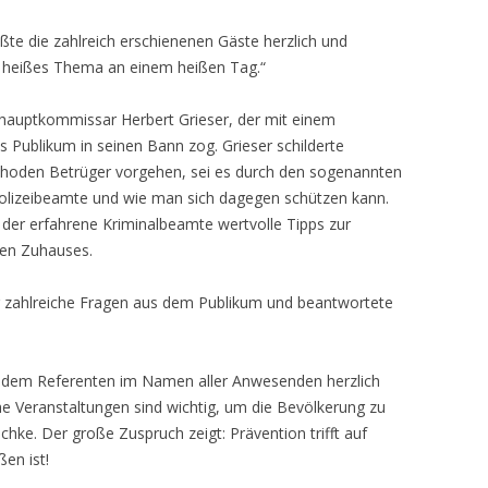
ßte die zahlreich erschienenen Gäste herzlich und
n heißes Thema an einem heißen Tag.“
hauptkommissar Herbert Grieser, der mit einem
s Publikum in seinen Bann zog. Grieser schilderte
ethoden Betrüger vorgehen, sei es durch den sogenannten
Polizeibeamte und wie man sich dagegen schützen kann.
er erfahrene Kriminalbeamte wertvolle Tipps zur
en Zuhauses.
ür zahlreiche Fragen aus dem Publikum und beantwortete
 dem Referenten im Namen aller Anwesenden herzlich
he Veranstaltungen sind wichtig, um die Bevölkerung zu
schke. Der große Zuspruch zeigt: Prävention trifft auf
ßen ist!