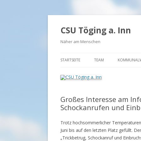
CSU Töging a. Inn
Näher am Menschen
STARTSEITE
TEAM
KOMMUNALW
BÜRGERMEISTER UND FR
VORSTAND FU
Großes Interesse am Inf
VORSTAND JU
Schockanrufen und Einb
Trotz hochsommerlicher Temperaturen 
Juni bis auf den letzten Platz gefüllt. 
„Trickbetrug, Schockanruf und Einbruch