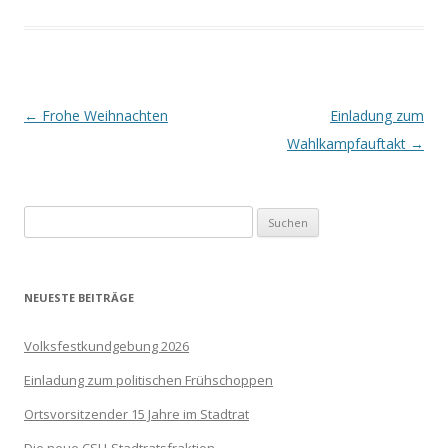
Beitrags-
←
Frohe Weihnachten
Einladung zum
Navigation
Wahlkampfauftakt
→
Suchen
nach:
NEUESTE BEITRÄGE
Volksfestkundgebung 2026
Einladung zum politischen Frühschoppen
Ortsvorsitzender 15 Jahre im Stadtrat
Die neue CSU-Stadtratsfraktion