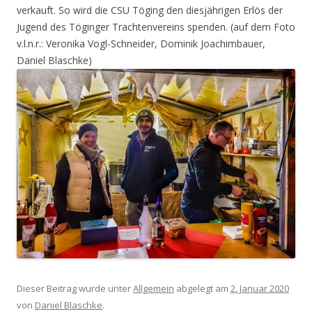
verkauft. So wird die CSU Töging den diesjährigen Erlös der
Jugend des Töginger Trachtenvereins spenden. (auf dem Foto
v.l.n.r.: Veronika Vogl-Schneider, Dominik Joachimbauer,
Daniel Blaschke)
Dieser Beitrag wurde unter
Allgemein
abgelegt am
2. Januar 2020
von
Daniel Blaschke
.