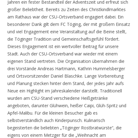
Jahren ein fester Bestandteil der Adventszeit und erfreut sich
großer Beliebtheit. Bereits zu Zeiten des Christkindlmarktes
am Rathaus war der CSU-Ortsverband engagiert dabei. Ein
besonderer Dank gilt dem FC Töging, der mit großem Einsatz
und viel Engagement eine Veranstaltung auf die Beine stellt,
die Töginger Tradition und Gemeinschaftsgefühl fördert.
Dieses Engagement ist ein wertvoller Beitrag für unsere
Stadt. Auch der CSU-Ortsverband war wieder mit einem
eigenen Stand vertreten. Die Organisation übernahmen die
drei Vorstände Andreas Hartmann, Kathrin Hummelsberger
und Ortsvorsitzender Daniel Blaschke. Lange Vorbereitung
und Planung stecken hinter dem Stand, der jedes Jahr aufs
Neue ein Highlight im Jahreskalender darstellt. Traditionell
wurden am CSU-Stand verschiedene Heißgetränke
angeboten, darunter Glühwein, heißer Caipi, Glüh-Spritz und
Apfel-Malibu. Für die kleinen Besucher gab es
selbstverständlich auch Kinderpunsch. Kulinarisch
begeisterten die beliebten „Töginger Rostbratwürste“, die
eigens von einem Metzger für die „Weihnacht am