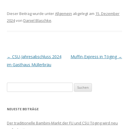
Dieser Beitrag wurde unter
Allgemein
abgelegt am
15. Dezember
2024
von
Daniel Blaschke
.
Beitrags-
←
CSU-Jahresabschluss 2024
Muffin-Express in Töging
→
Navigation
im Gasthaus Müllerbräu
Suchen
nach:
NEUESTE BEITRÄGE
Der traditionelle Bambini-Markt der FU und CSU Töging wird neu