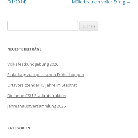
Navigation
(01/2014)
Müllerbräu ein voller Erfolg
→
Suchen
nach:
NEUESTE BEITRÄGE
Volksfestkundgebung 2026
Einladung zum politischen Frühschoppen
Ortsvorsitzender 15 Jahre im Stadtrat
Die neue CSU-Stadtratsfraktion
Jahreshauptversammlung 2026
KATEGORIEN