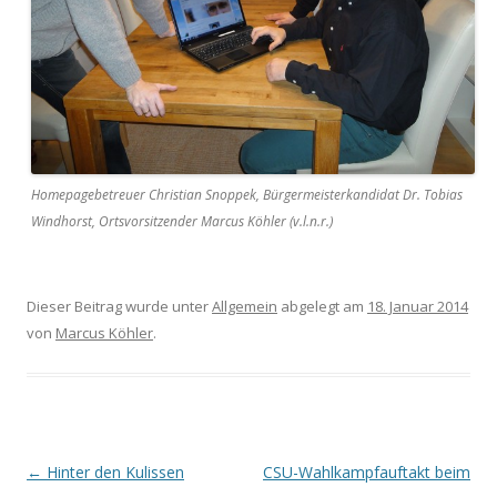
Homepagebetreuer Christian Snoppek, Bürgermeisterkandidat Dr. Tobias
Windhorst, Ortsvorsitzender Marcus Köhler (v.l.n.r.)
Dieser Beitrag wurde unter
Allgemein
abgelegt am
18. Januar 2014
von
Marcus Köhler
.
Beitrags-
←
Hinter den Kulissen
CSU-Wahlkampfauftakt beim