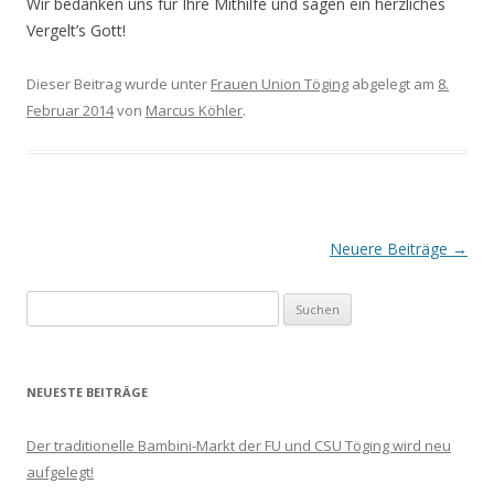
Wir bedanken uns für Ihre Mithilfe und sagen ein herzliches
Vergelt’s Gott!
Dieser Beitrag wurde unter
Frauen Union Töging
abgelegt am
8.
Februar 2014
von
Marcus Köhler
.
Beitrags-
Neuere Beiträge
→
Navigation
Suchen
nach:
NEUESTE BEITRÄGE
Der traditionelle Bambini-Markt der FU und CSU Töging wird neu
aufgelegt!