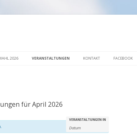
Springe
zum
AHL 2026
VERANSTALTUNGEN
KONTAKT
FACEBOOK
Inhalt
AKTION
ungen für April 2026
VERANSTALTUNGEN IN
.
V
V
e