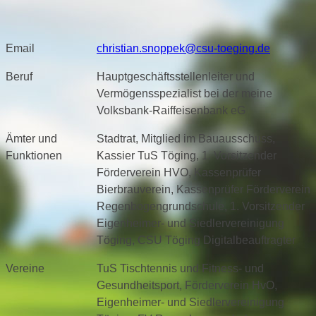
Email
christian.snoppek@csu-toeging.de
Beruf
Hauptgeschäftsstellenleiter und
Vermögensspezialist bei der meine
Volksbank-Raiffeisenbank eG
Ämter und
Stadtrat, Mitglied im Bauausschuss,
Funktionen
Kassier TuS Töging, 1. Vorsitzender
Förderverein HVO, Kassenprüfer
Bierbrauverein, Kassenprüfer Förderverein
Regenbogengrundschule, 1. Vorsitzender
Eigenheimer- und Siedlervereinigung
Töging, CSU Töging Digitalbeauftragter
Vereine
TuS Tischtennis und Fitness- und
Gesundheitsport, Förderverein HvO,
Eigenheimer- und Siedlervereinigung